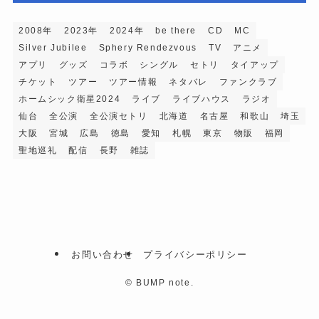
2008年
2023年
2024年
be there
CD
MC
Silver Jubilee
Sphery Rendezvous
TV
アニメ
アプリ
グッズ
コラボ
シングル
セトリ
タイアップ
チケット
ツアー
ツアー情報
ネタバレ
ファンクラブ
ホームシック衛星2024
ライブ
ライブハウス
ラジオ
仙台
全公演
全公演セトリ
北海道
名古屋
和歌山
埼玉
大阪
宮城
広島
徳島
愛知
札幌
東京
物販
福岡
聖地巡礼
配信
長野
雑誌
お問い合わせ
プライバシーポリシー
©
BUMP note.