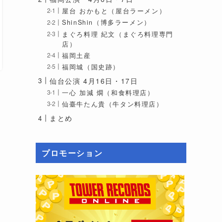
屋台 おかもと（屋台ラーメン）
ShinShin（博多ラーメン）
まぐろ料理 紀文（まぐろ料理専門
店）
福岡土産
福岡城（国史跡）
仙台公演 4月16日・17日
一心 加減 燗（和食料理店）
仙臺牛たん貴（牛タン料理店）
まとめ
プロモーション