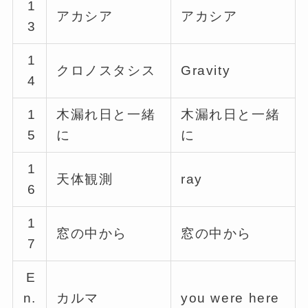
1
アカシア
アカシア
3
1
クロノスタシス
Gravity
4
1
木漏れ日と一緒
木漏れ日と一緒
5
に
に
1
天体観測
ray
6
1
窓の中から
窓の中から
7
E
n.
カルマ
you were here