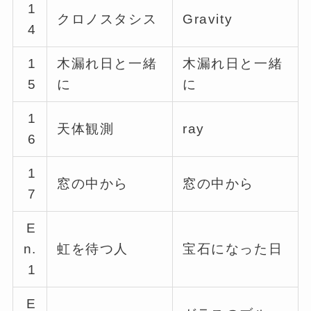
1
クロノスタシス
Gravity
4
1
木漏れ日と一緒
木漏れ日と一緒
5
に
に
1
天体観測
ray
6
1
窓の中から
窓の中から
7
E
n.
虹を待つ人
宝石になった日
1
E