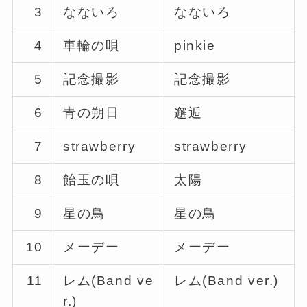
3
なないろ
なないろ
4
車輪の唄
pinkie
5
記念撮影
記念撮影
6
青の朔日
邂逅
7
strawberry
strawberry
8
飴玉の唄
太陽
9
星の鳥
星の鳥
10
メーデー
メーデー
11
レム(Band ve
レム(Band ver.)
r.)