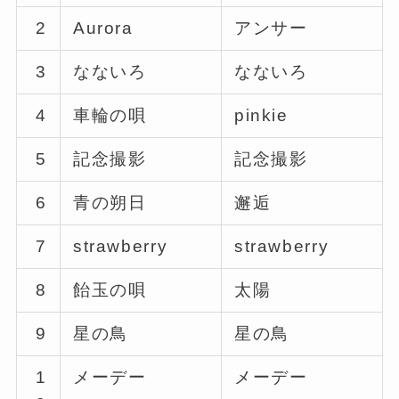
2
Aurora
アンサー
3
なないろ
なないろ
4
車輪の唄
pinkie
5
記念撮影
記念撮影
6
青の朔日
邂逅
7
strawberry
strawberry
8
飴玉の唄
太陽
9
星の鳥
星の鳥
1
メーデー
メーデー