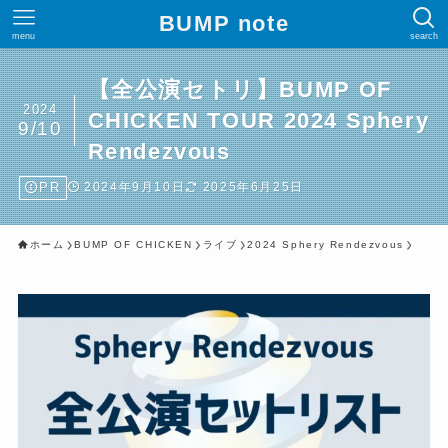
BUMP note
menu
search
【全公演セトリ】BUMP OF
2024
CHICKEN TOUR 2024 Sphery
9/10
Rendezvous
PR
2024年9月10日
2025年6月25日
ホーム
BUMP OF CHICKEN
ライブ
2024 Sphery Rendezvous