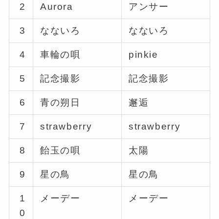
2
Aurora
アンサー
3
なないろ
なないろ
4
車輪の唄
pinkie
5
記念撮影
記念撮影
6
青の朔日
邂逅
7
strawberry
strawberry
8
飴玉の唄
太陽
9
星の鳥
星の鳥
1
メーデー
メーデー
0