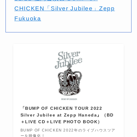
CHICKEN「Silver Jubilee」Zepp
Fukuoka
「BUMP OF CHICKEN TOUR 2022
Silver Jubilee at Zepp Haneda』（BD
＋LIVE CD＋LIVE PHOTO BOOK）
BUMP OF CHICKEN 2022年のライブハウスツア
ーを映像化！