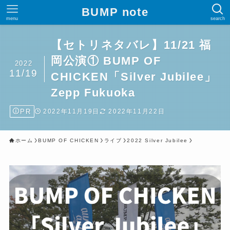
BUMP note
menu
search
【セトリネタバレ】11/21 福
岡公演① BUMP OF
2022
11/19
CHICKEN「Silver Jubilee」
Zepp Fukuoka
PR
2022年11月19日
2022年11月22日
ホーム
BUMP OF CHICKEN
ライブ
2022 Silver Jubilee