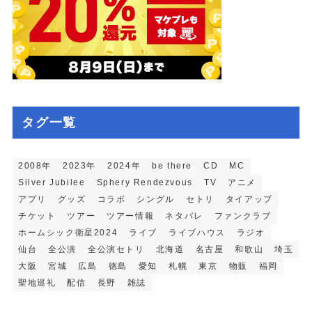
タグ一覧
2008年
2023年
2024年
be there
CD
MC
Silver Jubilee
Sphery Rendezvous
TV
アニメ
アプリ
グッズ
コラボ
シングル
セトリ
タイアップ
チケット
ツアー
ツアー情報
ネタバレ
ファンクラブ
ホームシック衛星2024
ライブ
ライブハウス
ラジオ
仙台
全公演
全公演セトリ
北海道
名古屋
和歌山
埼玉
大阪
宮城
広島
徳島
愛知
札幌
東京
物販
福岡
聖地巡礼
配信
長野
雑誌